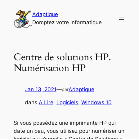
Aller
au
Adaptique
contenu
Domptez votre informatique
Centre de solutions HP.
Numérisation HP
Jan 13, 2021
—
Adaptique
par
dans
A Lire
, 
Logiciels
, 
Windows 10
Si vous possédez une imprimante HP qui
date un peu, vous utilisez pour numériser un
logiciel qui s’appelle « Centre de Solutions ».