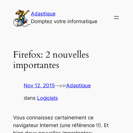
Aller
au
Adaptique
contenu
Domptez votre informatique
Firefox: 2 nouvelles
importantes
Nov 12, 2015
—
Adaptique
par
dans
Logiciels
Vous connaissez certainement ce
navigateur Internet (une référence !!). Et
bien deux nouvelles importantes: