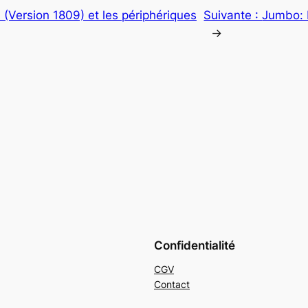
(Version 1809) et les périphériques
Suivante :
Jumbo: L
→
Confidentialité
CGV
Contact