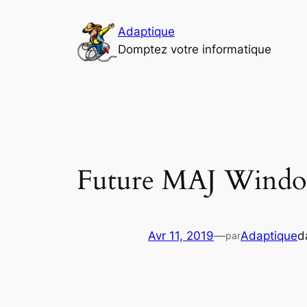
Aller
au
Adaptique
contenu
Domptez votre informatique
Future MAJ Window
Avr 11, 2019
—
Adaptique
d
par