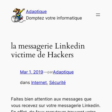
Aller
au
Adaptique
contenu
Domptez votre informatique
la messagerie Linkedin
victime de Hackers
Mar 1, 2019
—
Adaptique
par
dans
Internet
, 
Sécurité
Faites bien attention aux messages que
vous recevez sur votre messagerie Linkedin.
En effet, de faux recruteurs trouvent votre