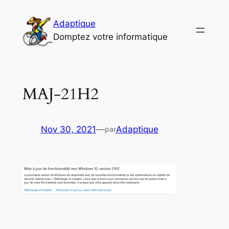
Aller
au
Adaptique
contenu
Domptez votre informatique
MAJ-21H2
Nov 30, 2021
—
Adaptique
par