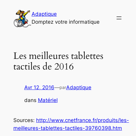
Aller
au
Adaptique
contenu
Domptez votre informatique
Les meilleures tablettes
tactiles de 2016
Avr 12, 2016
—
Adaptique
par
dans
Matériel
Sources:
http://www.cnetfrance.fr/produits/les-
meilleures-tablettes-tactiles-39760398.htm