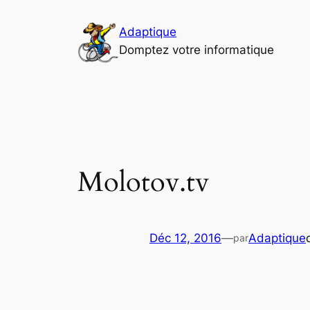
Aller
au
Adaptique
contenu
Domptez votre informatique
Molotov.tv
Déc 12, 2016
—
Adaptique
par