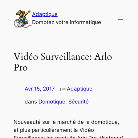
Aller
au
Adaptique
contenu
Domptez votre informatique
Vidéo Surveillance: Arlo
Pro
Avr 15, 2017
—
Adaptique
par
dans
Domotique
, 
Sécurité
Nouveauté sur le marché de la domotique,
et plus particulièrement la Vidéo
Surveillance: les produits Arlo Pro. (Netgear)